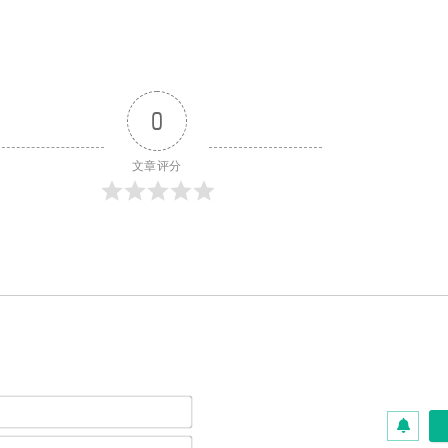
0
文章评分
名
字
*
邮