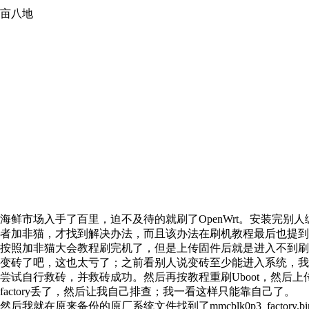
亩八地
海鲜市场入手了百里，迫不及待的就刷了OpenWrt。安装完
者加非猫，才找到解决办法，而且该办法在刷机教程最后也提到
按照加非猫大会教程刷完机了，但是上传固件后就是进入不到刷
变砖了吧，这也太亏了；之前看别人说变砖至少能进入系统，我
尝试自行救砖，并救砖成功。然后再按教程重刷Uboot，然
factory丢了，然后让我自己排查；我一看这样只能靠自己了。
然后我就在原来备份的原厂系统文件找到了mmcblk0p3_factory