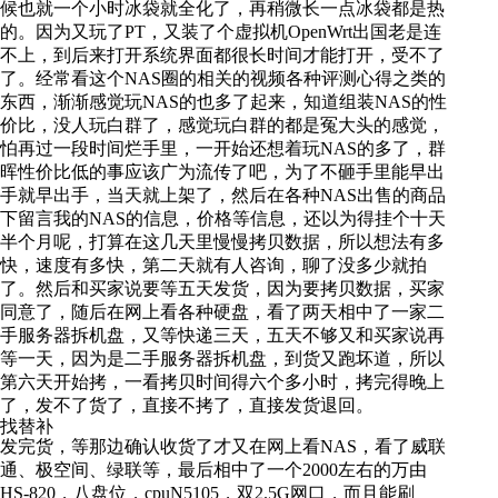
候也就一个小时冰袋就全化了，再稍微长一点冰袋都是热
的。因为又玩了PT，又装了个虚拟机OpenWrt出国老是连
不上，到后来打开系统界面都很长时间才能打开，受不了
了。经常看这个NAS圈的相关的视频各种评测心得之类的
东西，渐渐感觉玩NAS的也多了起来，知道组装NAS的性
价比，没人玩白群了，感觉玩白群的都是冤大头的感觉，
怕再过一段时间烂手里，一开始还想着玩NAS的多了，群
晖性价比低的事应该广为流传了吧，为了不砸手里能早出
手就早出手，当天就上架了，然后在各种NAS出售的商品
下留言我的NAS的信息，价格等信息，还以为得挂个十天
半个月呢，打算在这几天里慢慢拷贝数据，所以想法有多
快，速度有多快，第二天就有人咨询，聊了没多少就拍
了。然后和买家说要等五天发货，因为要拷贝数据，买家
同意了，随后在网上看各种硬盘，看了两天相中了一家二
手服务器拆机盘，又等快递三天，五天不够又和买家说再
等一天，因为是二手服务器拆机盘，到货又跑坏道，所以
第六天开始拷，一看拷贝时间得六个多小时，拷完得晚上
了，发不了货了，直接不拷了，直接发货退回。
找替补
发完货，等那边确认收货了才又在网上看NAS，看了威联
通、极空间、绿联等，最后相中了一个2000左右的万由
HS-820，八盘位，cpuN5105，双2.5G网口，而且能刷