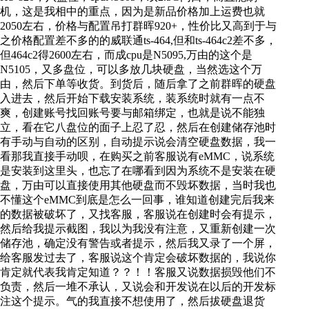
机，这是我相中的重点，因为是新品价格加上运费也就
2050左右，价格与配置吊打群晖920+，性价比又高到于与
之价格配置差不多的的威联通ts-464,但和ts-464c2差不多，
但464c2得2600左右，而成cpu是N5095,万由的这个是
N5105，又多盘位，可以多放几块硬盘，当然选这个万
由，然后下单等收货。到货后，随后拿了之前群晖的硬盘
入进去，然后开始下载安装系统，装系统时就有一点不
爽，创建账号找回账号要与邮箱绑定，也就是说不能独
立，看在它八盘位的面子上忍了忍，然后在创建储存池时
有手动与自动的区别，自动提示说会清空硬盘数据，我一
看那我直接手动呗，在购买之前客服说有eMMC，说系统
是安装到这里头，也忘了在哪看到因为系统不是安装在硬
盘，万由可以直接使用其他硬盘而不毁坏数据，当时我也
不懂这个eMMC到底是怎么一回事，谁知道创建完后我来
的数据被破坏了，又找客服，客服说在创建时会有提示，
然后给我提示截图，我以为我没有注意，又重新创建一次
储存池，确定没有警告或者提示，然后我又录了一个屏，
给客服发过去了，客服说这个肯定会破坏数据的，我说你
肯定就代表我肯定知道？？！！客服又说数据损毁他们不
负责，然后一堆不承认，又说会和开发说在以后的开发标
注这个提示。气的我直接不想使用了，然后拔硬盘退货