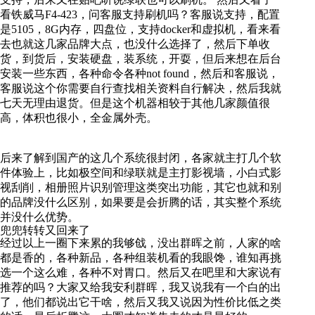
看铁威马F4-423，问客服支持刷机吗？客服说支持，配置
是5105，8G内存，四盘位，支持docker和虚拟机，看来看
去也就这几家品牌大点，也没什么选择了，然后下单收
货，到货后，安装硬盘，装系统，开耍，但后来想在后台
安装一些东西，各种命令各种not found，然后和客服说，
客服说这个你需要自行查找相关资料自行解决，然后我就
七天无理由退货。但是这个机器相较于其他几家颜值很
高，体积也很小，全金属外壳。
后来了解到国产的这几个系统很封闭，各家就主打几个软
件体验上，比如极空间和绿联就是主打影视墙，小白式影
视刮削，相册照片识别管理这类突出功能，其它也就和别
的品牌没什么区别，如果要是会折腾的话，其实整个系统
并没什么优势。
兜兜转转又回来了
经过以上一圈下来累的我够戗，没出群晖之前，人家的啥
都是香的，各种新品，各种组装机看的我眼馋，谁知再挑
选一个这么难，各种不对胃口。然后又在吧里和大家说有
推荐的吗？大家又给我安利群晖，我又说我有一个白的出
了，他们都说出它干啥，然后又我又说因为性价比低之类