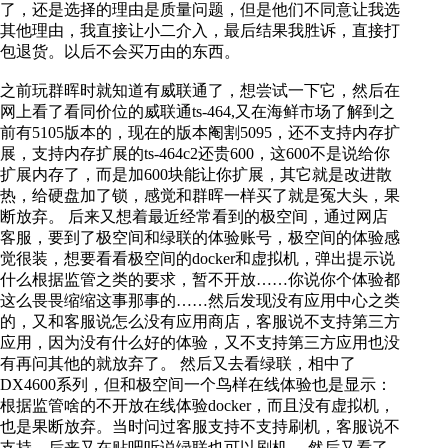
了，还是选择的理由是质量问题，但是他们不同意让我选
其他理由，我直接让小二介入，最后结果我胜诉，直接打
包退货。以后不会买万由的东西。
之前玩群晖时就知道有威联通了，想尝试一下它，然后在
网上看了看同价位的威联通ts-464,又在海鲜市场了解到之
前有5105版本的，现在的版本阉割5095，还不支持内存扩
展，支持内存扩展的ts-464c2还贵600，这600不是说给你
扩展内存了，而是加600块能让你扩展，其它就是改进散
热，给硬盘加了锁，感觉和群晖一样买了就是冤大头，果
断放弃。 后来又想着最近经常看到的极空间，通过网店
客服，要到了极空间和绿联的体验账号，极空间的体验感
觉很装，想要看看极空间的docker和虚拟机，弹出提示说
什么根据监管之类的要求，暂不开放……你说你个体验都
这么畏畏缩缩这事那事的……然后发现没有应用中心之类
的，又和客服说怎么没有应用商店，客服说不支持第三方
应用，因为没有什么好的体验，又不支持第三方应用也没
有再问其他的就放弃了。 然后又去看绿联，相中了
DX4600系列，但和极空间一个鸟样在线体验也是显示：
根据监管啥的不开放在线体验docker，而且没有虚拟机，
也是果断放弃。当时问过客服支持不支持刷机，客服说不
支持，后来又在贴吧听说绿联也可以刷机。 然后又看了