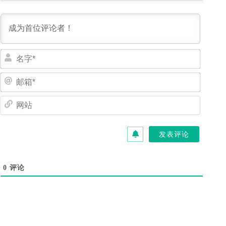
名
字
*
邮
箱
*
网
站
0
评论