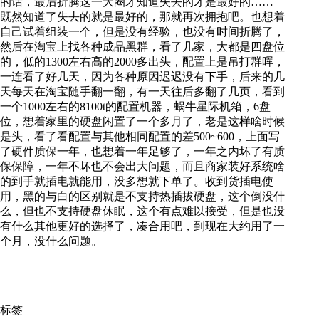
的话，最后折腾这一大圈才知道失去的才是最好的……
既然知道了失去的就是最好的，那就再次拥抱吧。也想着
自己试着组装一个，但是没有经验，也没有时间折腾了，
然后在淘宝上找各种成品黑群，看了几家，大都是四盘位
的，低的1300左右高的2000多出头，配置上是吊打群晖，
一连看了好几天，因为各种原因迟迟没有下手，后来的几
天每天在淘宝随手翻一翻，有一天往后多翻了几页，看到
一个1000左右的8100t的配置机器，蜗牛星际机箱，6盘
位，想着家里的硬盘闲置了一个多月了，老是这样啥时候
是头，看了看配置与其他相同配置的差500~600，上面写
了硬件质保一年，也想着一年足够了，一年之内坏了有质
保保障，一年不坏也不会出大问题，而且商家装好系统啥
的到手就插电就能用，没多想就下单了。收到货插电使
用，黑的与白的区别就是不支持热插拔硬盘，这个倒没什
么，但也不支持硬盘休眠，这个有点难以接受，但是也没
有什么其他更好的选择了，凑合用吧，到现在大约用了一
个月，没什么问题。
标签