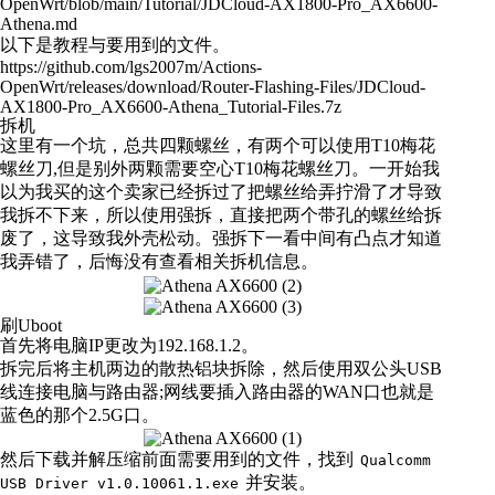
OpenWrt/blob/main/Tutorial/JDCloud-AX1800-Pro_AX6600-
Athena.md
以下是教程与要用到的文件。
https://github.com/lgs2007m/Actions-
OpenWrt/releases/download/Router-Flashing-Files/JDCloud-
AX1800-Pro_AX6600-Athena_Tutorial-Files.7z
拆机
这里有一个坑，总共四颗螺丝，有两个可以使用T10梅花
螺丝刀,但是别外两颗需要空心T10梅花螺丝刀。一开始我
以为我买的这个卖家已经拆过了把螺丝给弄拧滑了才导致
我拆不下来，所以使用强拆，直接把两个带孔的螺丝给拆
废了，这导致我外壳松动。强拆下一看中间有凸点才知道
我弄错了，后悔没有查看相关拆机信息。
刷Uboot
首先将电脑IP更改为192.168.1.2。
拆完后将主机两边的散热铝块拆除，然后使用双公头USB
线连接电脑与路由器;网线要插入路由器的WAN口也就是
蓝色的那个2.5G口。
然后下载并解压缩前面需要用到的文件，找到
Qualcomm
并安装。
USB Driver v1.0.10061.1.exe