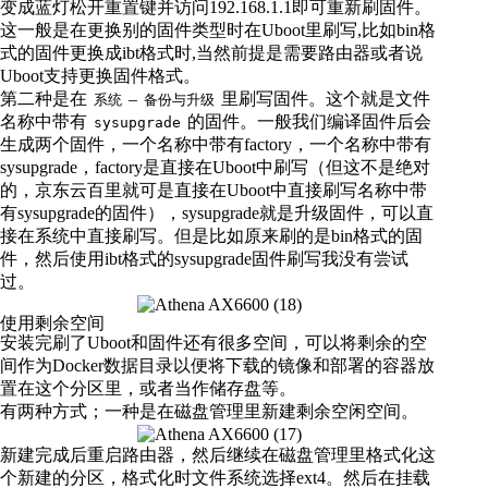
变成蓝灯松开重置键并访问192.168.1.1即可重新刷固件。
这一般是在更换别的固件类型时在Uboot里刷写,比如bin格
式的固件更换成ibt格式时,当然前提是需要路由器或者说
Uboot支持更换固件格式。
第二种是在
–
里刷写固件。这个就是文件
系统
备份与升级
名称中带有
的固件。一般我们编译固件后会
sysupgrade
生成两个固件，一个名称中带有factory，一个名称中带有
sysupgrade，factory是直接在Uboot中刷写（但这不是绝对
的，京东云百里就可是直接在Uboot中直接刷写名称中带
有sysupgrade的固件），sysupgrade就是升级固件，可以直
接在系统中直接刷写。但是比如原来刷的是bin格式的固
件，然后使用ibt格式的sysupgrade固件刷写我没有尝试
过。
使用剩余空间
安装完刷了Uboot和固件还有很多空间，可以将剩余的空
间作为Docker数据目录以便将下载的镜像和部署的容器放
置在这个分区里，或者当作储存盘等。
有两种方式；一种是在磁盘管理里新建剩余空闲空间。
新建完成后重启路由器，然后继续在磁盘管理里格式化这
个新建的分区，格式化时文件系统选择ext4。然后在挂载