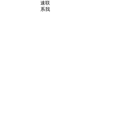
速联
系我